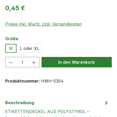
Regulärer Preis:
0,45 €
Preise inkl. MwSt. zzgl. Versandkosten
auswählen
Größe
M
L oder XL
Produkt Anzahl: Gib den gewünschten We
In den Warenkorb
Produktnummer:
HMH-5354
Beschreibung
ETIKETTENDECKEL AUS POLYSTYROL –