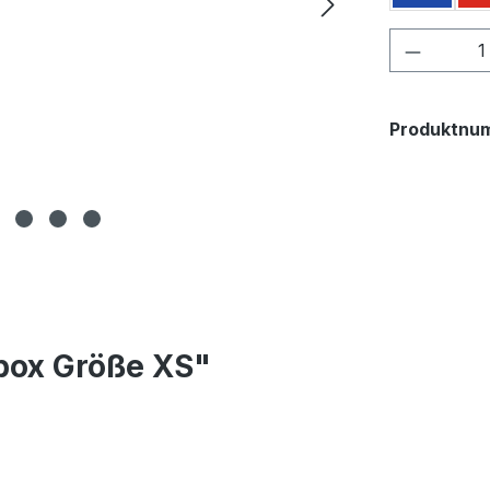
Produkt
Produktnu
box Größe XS"