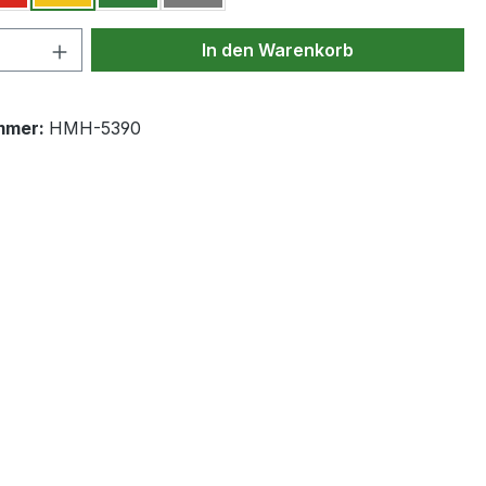
 Anzahl: Gib den gewünschten Wert ein 
In den Warenkorb
mmer:
HMH-5390