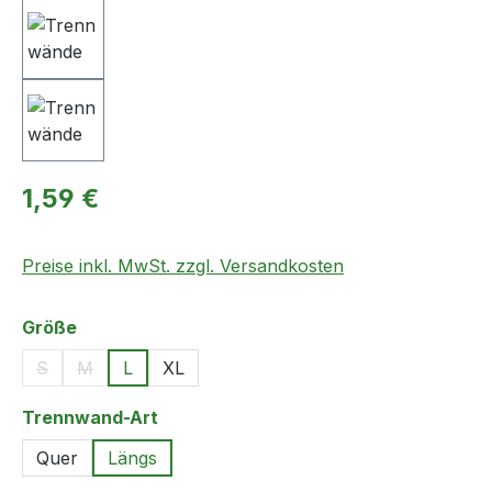
Regulärer Preis:
1,59 €
Preise inkl. MwSt. zzgl. Versandkosten
auswählen
Größe
S
M
L
XL
(Diese Option ist zurzeit nicht verfügbar.)
(Diese Option ist zurzeit nicht verfügbar.)
auswählen
Trennwand-Art
Quer
Längs