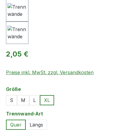
Regulärer Preis:
2,05 €
Preise inkl. MwSt. zzgl. Versandkosten
auswählen
Größe
S
M
L
XL
auswählen
Trennwand-Art
Quer
Längs